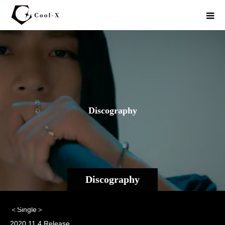
D
i
s
c
o
g
r
a
p
h
y
Discography
My Friend feat. SEAMO ＜TYPE-B＞
＜Single＞
2020.11.4 Release